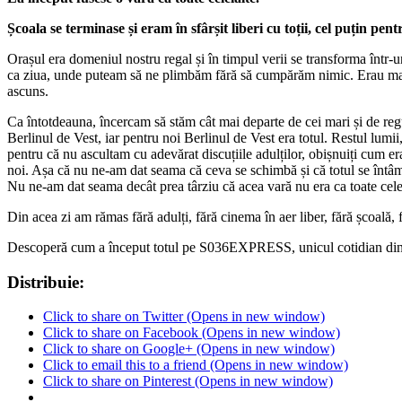
Școala se terminase și eram în sfârșit liberi cu toții, cel puțin pe
Orașul era domeniul nostru regal și în timpul verii se transforma într-u
ca ziua, unde puteam să ne plimbăm fără să cumpărăm nimic. Erau magaz
ascuns.
Ca întotdeauna, încercam să stăm cât mai departe de cei mari și de reg
Berlinul de Vest, iar pentru noi Berlinul de Vest era totul. Restul lumii
pentru că nu ascultam cu adevărat discuțiile adulților, obișnuiți cum er
noi. Așa că nu ne-am dat seama că ceva se schimbă și că totul se întâm
Nu ne-am dat seama decât prea târziu că acea vară nu era ca toate celel
Din acea zi am rămas fără adulți, fără cinema în aer liber, fără școală, 
Descoperă cum a început totul pe S036EXPRESS, unicul cotidian din
Distribuie:
Click to share on Twitter (Opens in new window)
Click to share on Facebook (Opens in new window)
Click to share on Google+ (Opens in new window)
Click to email this to a friend (Opens in new window)
Click to share on Pinterest (Opens in new window)