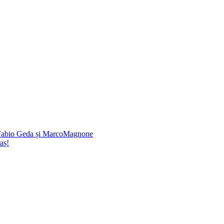
e Fabio Geda și MarcoMagnone
aș!