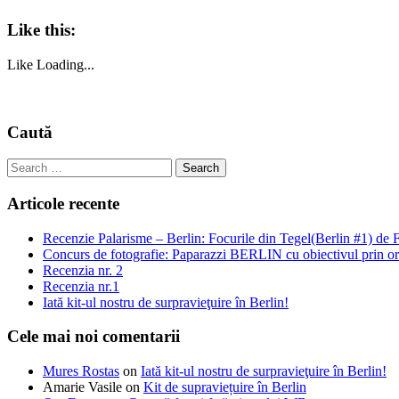
Like this:
Like
Loading...
Caută
Articole recente
Recenzie Palarisme – Berlin: Focurile din Tegel(Berlin #1) d
Concurs de fotografie: Paparazzi BERLIN cu obiectivul prin or
Recenzia nr. 2
Recenzia nr.1
Iată kit-ul nostru de surpravieţuire în Berlin!
Cele mai noi comentarii
Mures Rostas
on
Iată kit-ul nostru de surpravieţuire în Berlin!
Amarie Vasile
on
Kit de supraviețuire în Berlin