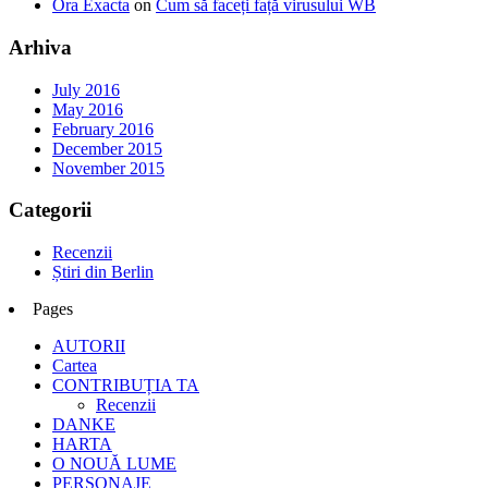
Ora Exacta
on
Cum să faceți față virusului WB
Arhiva
July 2016
May 2016
February 2016
December 2015
November 2015
Categorii
Recenzii
Știri din Berlin
Pages
AUTORII
Cartea
CONTRIBUȚIA TA
Recenzii
DANKE
HARTA
O NOUĂ LUME
PERSONAJE