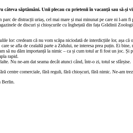
ntru câteva săptămâni. Unii plecau cu prietenii în vacanță sau să-și 
n parc de distracții uriaș, cel mai mare și mai minunat pe care ni l-am fi
inele de discuri și chioșcurile cu înghețată din fața Grădinii Zoologi
ulile lor: credeam că nu vom scăpa niciodată de interdicțiile lor, așa că
, care se afla de cealaltă parte a Zidului, ne interesa prea puțin. Ei bine
am să nu dăm importanță la nimic – ca și cum totul ar fi fost un joc. Și p
pla rapid.
alte. Nu ne-am dat seama decât atunci când, într-o zi, totul se sfârșise.
fără centre comerciale, fără reguli, fără chioșcuri, fără nimic. Ne-am trez
 Berlin.