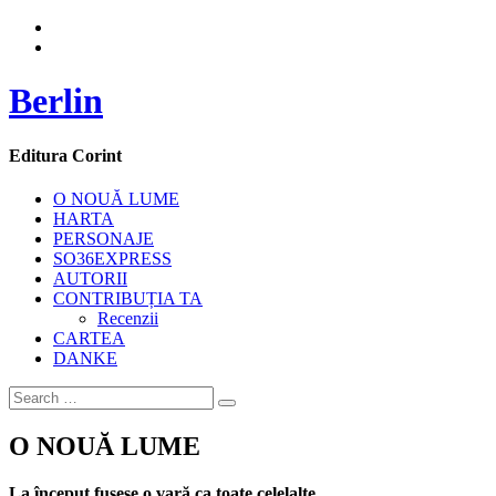
Berlin
Editura Corint
O NOUĂ LUME
HARTA
PERSONAJE
SO36EXPRESS
AUTORII
CONTRIBUȚIA TA
Recenzii
CARTEA
DANKE
O NOUĂ LUME
La început fusese o vară ca toate celelalte.