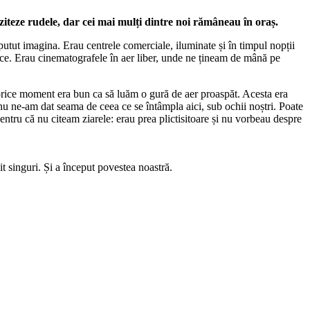
viziteze rudele, dar cei mai mulți dintre noi rămâneau în oraș.
 putut imagina. Erau centrele comerciale, iluminate și în timpul nopții
ce. Erau cinematografele în aer liber, unde ne țineam de mână pe
 orice moment era bun ca să luăm o gură de aer proaspăt. Acesta era
, nu ne-am dat seama de ceea ce se întâmpla aici, sub ochii noștri. Poate
entru că nu citeam ziarele: erau prea plictisitoare și nu vorbeau despre
it singuri. Și a început povestea noastră.