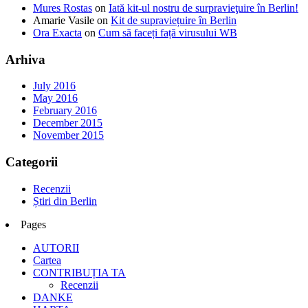
Mures Rostas
on
Iată kit-ul nostru de surpravieţuire în Berlin!
Amarie Vasile
on
Kit de supraviețuire în Berlin
Ora Exacta
on
Cum să faceți față virusului WB
Arhiva
July 2016
May 2016
February 2016
December 2015
November 2015
Categorii
Recenzii
Știri din Berlin
Pages
AUTORII
Cartea
CONTRIBUȚIA TA
Recenzii
DANKE