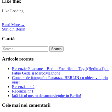
Like this:
Like
Loading...
Read More →
Știri din Berlin
Caută
Articole recente
Recenzie Palarisme – Berlin: Focurile din Tegel(Berlin #1) de
Fabio Geda și MarcoMagnone
Concurs de fotografie: Paparazzi BERLIN cu obiectivul prin
oraș!
Recenzia nr. 2
Recenzia nr.1
Iată kit-ul nostru de surpravieţuire în Berlin!
Cele mai noi comentarii