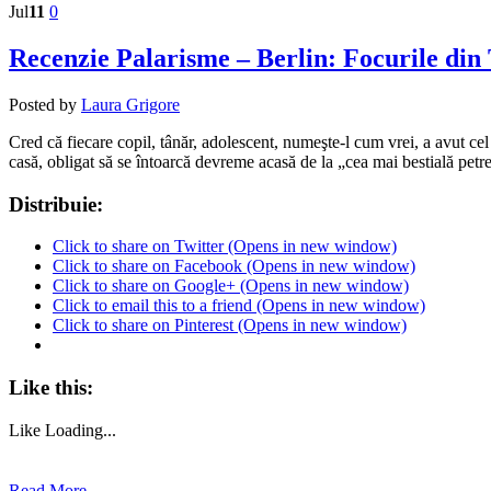
Jul
11
0
Recenzie Palarisme – Berlin: Focurile di
Posted by
Laura Grigore
Cred că fiecare copil, tânăr, adolescent, numeşte-l cum vrei, a avut cel
casă, obligat să se întoarcă devreme acasă de la „cea mai bestială petr
Distribuie:
Click to share on Twitter (Opens in new window)
Click to share on Facebook (Opens in new window)
Click to share on Google+ (Opens in new window)
Click to email this to a friend (Opens in new window)
Click to share on Pinterest (Opens in new window)
Like this:
Like
Loading...
Read More →