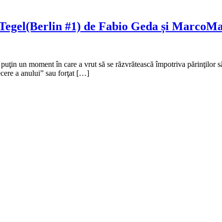
n Tegel(Berlin #1) de Fabio Geda și MarcoM
 puţin un moment în care a vrut să se răzvrătească împotriva părinţilor să
ecere a anului” sau forţat […]