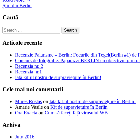
Știri din Berlin
Caută
Articole recente
Recenzie Palarisme – Berlin: Focurile din Tegel(Berlin #1) d
Concurs de fotografie: Paparazzi BERLIN cu obiectivul prin or
Recenzia nr. 2
Recenzia nr.1
Iată kit-ul nostru de surpravieţuire în Berlin!
Cele mai noi comentarii
Mures Rostas
on
Iată kit-ul nostru de surpravieţuire în Berlin!
Amarie Vasile
on
Kit de supraviețuire în Berlin
Ora Exacta
on
Cum să faceți față virusului WB
Arhiva
July 2016