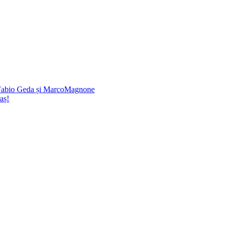
e Fabio Geda și MarcoMagnone
aș!