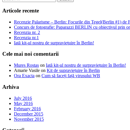
Articole recente
Recenzie Palarisme – Berlin: Focurile din Tegel(Berlin #1) d
Concurs de fotografie: Paparazzi BERLIN cu obiectivul prin or
Recenzia nr. 2
Recenzia nr.1
Iată kit-ul nostru de surpravieţuire în Berlin!
Cele mai noi comentarii
Mures Rostas
on
Iată kit-ul nostru de surpravieţuire în Berlin!
Amarie Vasile
on
Kit de supraviețuire în Berlin
Ora Exacta
on
Cum să faceți față virusului WB
Arhiva
July 2016
May 2016
February 2016
December 2015
November 2015