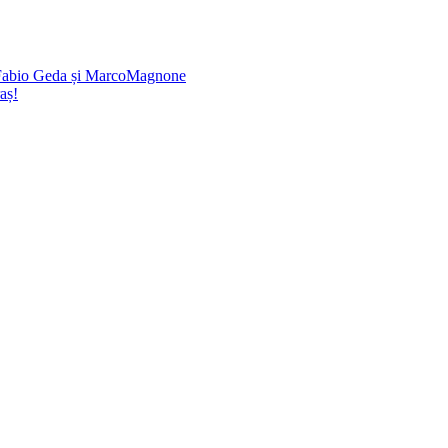
e Fabio Geda și MarcoMagnone
aș!